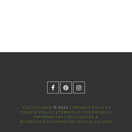
CUCÙSTUDIO
© 2022 |
PRIVACY POLICY
|
COOKIE POLICY
|
TERMINI E CONDIZIONI
|
INFORMATIVA CONSULENZA A
DISTANZA
|
INFORMATIVA SERVIZI LALUDO